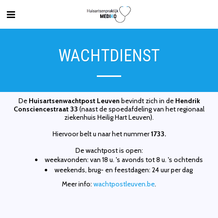
WACHTDIENST
De
Huisartsenwachtpost Leuven
bevindt zich in de
Hendrik
Consciencestraat 33
(naast de spoedafdeling van het regionaal
ziekenhuis Heilig Hart Leuven).
Hiervoor belt u naar het nummer
1733.
De wachtpost is open:
weekavonden: van 18 u. 's avonds tot 8 u. 's ochtends
weekends, brug- en feestdagen: 24 uur per dag
Meer info:
wachtpostleuven.be
.